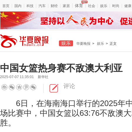
体育
首页
国内
科技
汽车
财经
家居
社会
娱乐
时尚
健康
娱乐
华夏晚报
>
娱乐
> 正文
中国女篮热身赛不敌澳大利亚
2025-07-07 11:35:01
新华社
评论
6日，在海南海口举行的2025年
场比赛中，中国女篮以63:76不敌澳
胜。