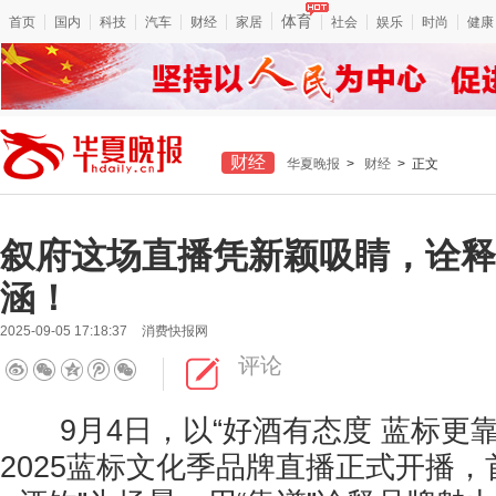
体育
首页
国内
科技
汽车
财经
家居
社会
娱乐
时尚
健康
财经
华夏晚报
>
财经
> 正文
叙府这场直播凭新颖吸睛，诠释
涵！
2025-09-05 17:18:37
消费快报网
评论
9月4日，以“好酒有态度 蓝标更靠
2025蓝标文化季品牌直播正式开播，