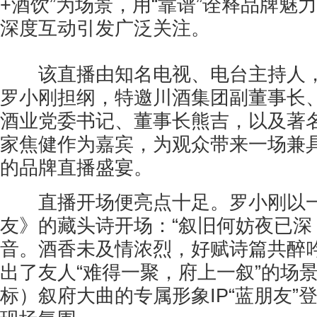
+酒饮”为场景，用“靠谱”诠释品牌魅
深度互动引发广泛关注。
该直播由知名电视、电台主持人，
罗小刚担纲，特邀川酒集团副董事长
酒业党委书记、董事长熊吉，以及著
家焦健作为嘉宾，为观众带来一场兼
的品牌直播盛宴。
直播开场便亮点十足。罗小刚以一
友》的藏头诗开场：“叙旧何妨夜已深
音。酒香未及情浓烈，好赋诗篇共醉吟
出了友人“难得一聚，府上一叙”的场
标）叙府大曲的专属形象IP“蓝朋友”