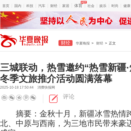
体育
首页
国内
科技
汽车
财经
家居
社会
娱乐
时尚
健康
财经
华夏晚报
>
财经
> 正文
三城联动，热雪邀约“热雪新疆·燃
冬季文旅推介活动圆满落幕
2025-10-18 17:50:44
消费快报网
评论
摘要：金秋十月，新疆冰雪热情跨
北、中原与西南，为三地市民带来豪