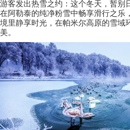
游客发出热雪之约：这个冬天，暂别
在阿勒泰的纯净粉雪中畅享滑行之乐
境里静享时光，在帕米尔高原的雪域
美。