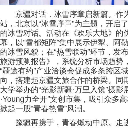
京疆对话，冰雪序章启新篇。作为
站，北京以“冰雪序章”为主题，开启
的冰雪对话。活动在《欢乐大地》的
幕，以“雪都矩阵”集中展示伊犁、阿
的冰雪风貌；在“热雪联动”环节，发布
旅游预测报告》，系统分析市场趋势
“疆途有约”产业洽谈会促成多条跨区
向，搭建起京疆文旅合作的桥梁。同
大学举办的“光影新疆·万里入镜”摄影
·Young力全开”文创市集，吸引众
掀起一股“青春热雪”风潮。
豫疆再携手，青春燃动中原。走进