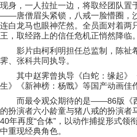
现身，一人拉扯一边，将取经团队置
——唐僧眉头紧锁，八戒一脸懵圈，
连白龙马也眼神茫然。全员面对着两
王，取经路上的信任危机正悄然降临
影片由柯利明担任总监制，陈祉希
霁、张科共同执导。
其中赵霁曾执导《白蛇：缘起》《
生》《新神榜：杨戬》等国产动画佳
而最令观众期待的是——86版《
的扮演者六小龄童与猪八戒的扮演者
40年再度“合体”，以动作捕捉形式领
中重现经典角色。