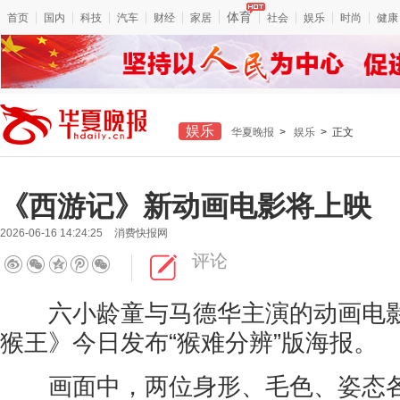
体育
首页
国内
科技
汽车
财经
家居
社会
娱乐
时尚
健康
娱乐
华夏晚报
>
娱乐
> 正文
《西游记》新动画电影将上映
2026-06-16 14:24:25
消费快报网
评论
六小龄童与马德华主演的动画电影
猴王》今日发布“猴难分辨”版海报。
画面中，两位身形、毛色、姿态各