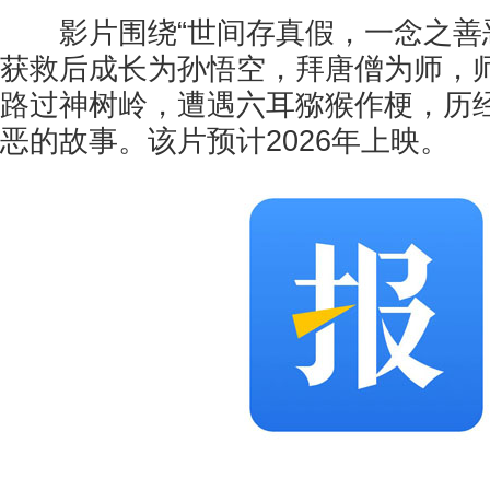
影片围绕“世间存真假，一念之善恶
获救后成长为孙悟空，拜唐僧为师，
路过神树岭，遭遇六耳猕猴作梗，历
恶的故事。该片预计2026年上映。