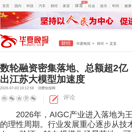
体育
首页
国内
科技
汽车
财经
家居
社会
娱乐
时尚
健康
财经
华夏晚报
>
财经
> 正文
数轮融资密集落地、总额超2亿
出江苏大模型加速度
2026-07-03 10:12:58
消费快报网
评论
2026年，AIGC产业进入落地为
的理性周期。行业发展重心逐步从技